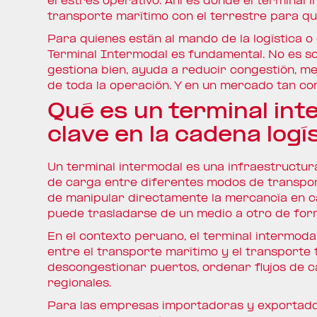
el estrés operativo. Ahí es donde el terminal 
transporte marítimo con el terrestre para qu
Para quienes están al mando de la logística o
Terminal Intermodal es fundamental. No es so
gestiona bien, ayuda a reducir congestión, m
de toda la operación. Y en un mercado tan co
Qué es un terminal int
clave en la cadena logí
Un terminal intermodal es una infraestructura
de carga entre diferentes modos de transport
de manipular directamente la mercancía en ca
puede trasladarse de un medio a otro de for
En el contexto peruano, el terminal intermoda
entre el transporte marítimo y el transporte 
descongestionar puertos, ordenar flujos de c
regionales.
Para las empresas importadoras y exportador