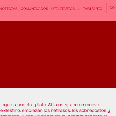
CO
NOTICIAS
COMUNICADOS
UTILITARIOS
TARIFARIO
llegue a puerto y listo. Si la carga no se mueve
e destino, empiezan los retrasos, los sobrecostos y