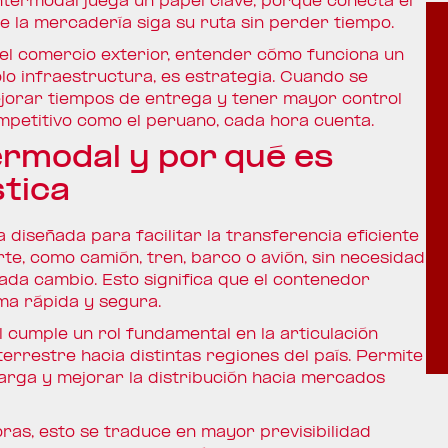
intermodal juega un papel clave, porque conecta el
e la mercadería siga su ruta sin perder tiempo.
 el comercio exterior, entender cómo funciona un
lo infraestructura, es estrategia. Cuando se
ejorar tiempos de entrega y tener mayor control
mpetitivo como el peruano, cada hora cuenta.
ermodal y por qué es
stica
 diseñada para facilitar la transferencia eficiente
e, como camión, tren, barco o avión, sin necesidad
da cambio. Esto significa que el contenedor
ma rápida y segura.
l cumple un rol fundamental en la articulación
terrestre hacia distintas regiones del país. Permite
arga y mejorar la distribución hacia mercados
as, esto se traduce en mayor previsibilidad