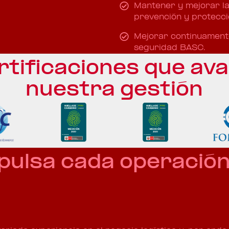
Mantener y mejorar la
prevención y protecci
Mejorar continuamente
seguridad BASC.
rtificaciones que ava
nuestra gestión
mpulsa cada operació