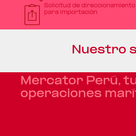
Solicitud de direccionamiento
para importación
Nuestro s
Mercator Perú, tu
operaciones marí