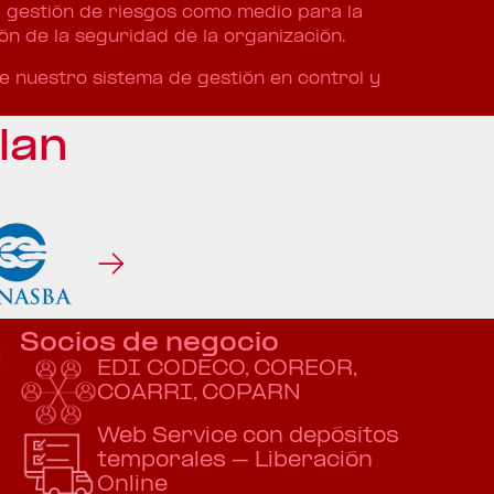
 gestión de riesgos como medio para la
ón de la seguridad de la organización.
 nuestro sistema de gestión en control y
lan
n
Socios de negocio
EDI CODECO, COREOR,
COARRI, COPARN
Web Service con depósitos
temporales – Liberación
Online