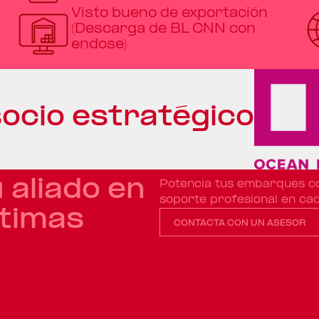
Visto bueno de exportación
(Descarga de BL CNN con
endose)
ocio estratégico
 aliado en
Potencia tus embarques co
soporte profesional en ca
timas
CONTACTA CON UN ASESOR