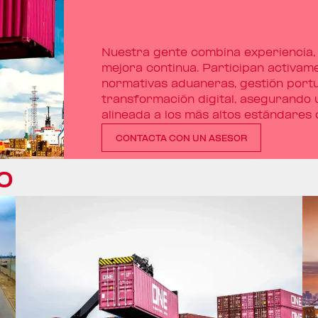
Nuestra gente combina experiencia, 
mejora continua. Participan activa
normativas aduaneras, gestión portua
transformación digital, asegurando 
alineada a los más altos estándares 
CONTACTA CON UN ASESOR
o