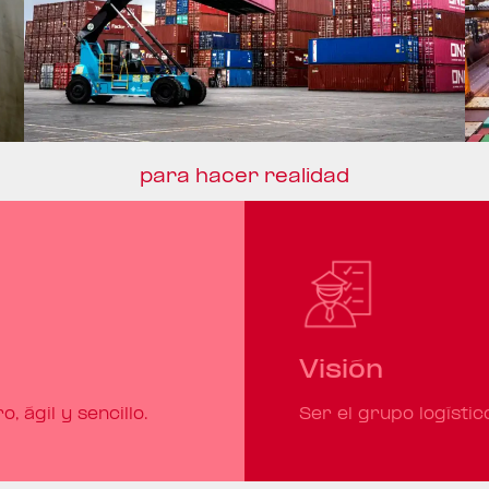
para hacer realidad
Visión
, ágil y sencillo.
Ser el grupo logístic