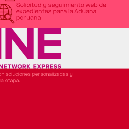
Solicitud y seguimiento web de
expedientes para la Aduana
peruana
n soluciones personalizadas y
da etapa.