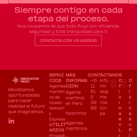
Siempre contigo en cada
etapa del proceso.​
Nos ocupamos de que todo fluya con eficiencia,
seguridad y total tranquilidad para ti.
CONTACTA CON UN ASESOR
SERVI
MÁS
CONTÁCTANOS
CIOS
INFORMA
+5
info
O
O
CIÓN
11
rm
f
f
Agentes
Movilizamos
61
es@
i
i
marítim
Agente
oportunidades
2
me
c
c
os de
marítimo
para hacer
30
rca
i
i
Ocean
en Perú
realidad el futuro
00
tor.
n
n
Networ
que imaginamos.
Nosotros
pe​
a
a
k
e
e
Express
Agentes
UTILIT
n
n
marítimos
ARIOS
L
P
i
i
Procedi